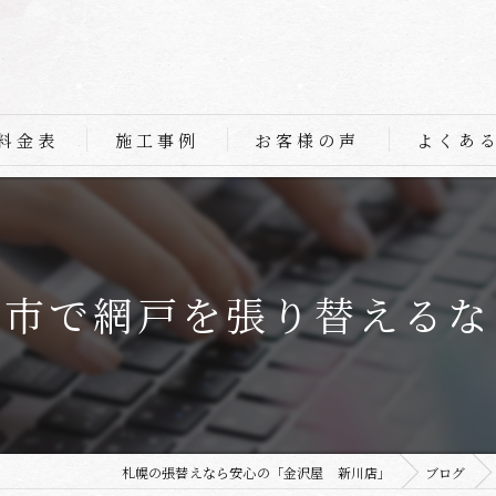
料金表
施工事例
お客様の声
よくあ
幌市で網戸を張り替えるな
札幌の張替えなら安心の「金沢屋 新川店」
ブログ