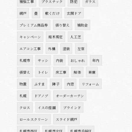
補強工事
プラスチック
防犯
ガラス
網戸
畳
敷くだけ
玄関ドア
プレミアム商品券
張り替え
補助金
キャンペーン
庭木剪定
人工芝
エアコン工事
外構
塗装
左官
札幌市
サッシ
内装
おしゃれ
年内
張替え
トイレ
床工事
解体
車庫
物置
ふすま
障子
内窓
リフォーム
札幌
ドアノブ
オーダーカーテン
クロス
イスの座面
ブラインド
ロールスクリーン
スライド網戸
札幌市西区
札幌市北区
札幌市手稲区