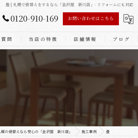
畳 | 札幌で張替えをするなら「金沢屋 新川店」- リフォームにも対応
0120-910-169
お問い合わせはこちら
る質問
当店の特徴
店舗情報
ブログ
あみ戸
ふすま
障子
畳
リフォーム
札幌の張替えなら安心の「金沢屋 新川店」
施工事例
畳